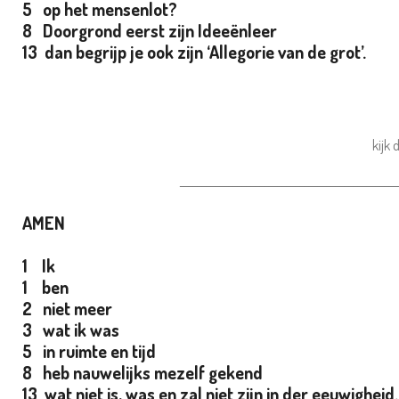
5 op het mensenlot?
8 Doorgrond eerst zijn Ideeënleer
13 dan begrijp je ook zijn ‘Allegorie van de grot’.
kijk
_________________________________________________
AMEN
1 Ik
1 ben
2 niet meer
3 wat ik was
5 in ruimte en tijd
8 heb nauwelijks mezelf gekend
13 wat niet is, was en zal niet zijn in der eeuwigheid.