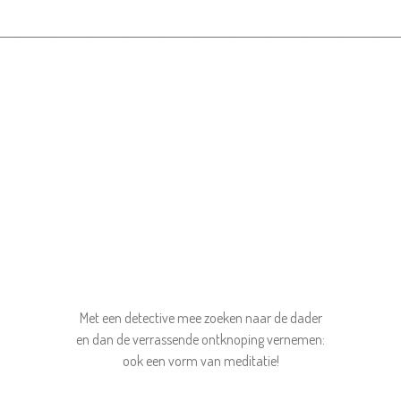
_________________________________________________________________________________________
Met een detective mee zoeken naar de dader
en dan de verrassende ontknoping vernemen:
ook een vorm van meditatie!
_________________________________________________________________________________________