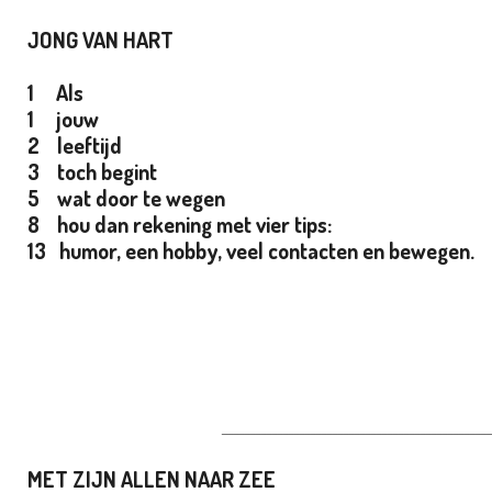
JONG VAN HART
1 Als
1 jouw
2 leeftijd
3 toch begint
5 wat door te wegen
8 hou dan rekening met vier tips:
13 humor, een hobby, veel contacten en bewegen.
_________________________________________________
MET ZIJN ALLEN NAAR ZEE