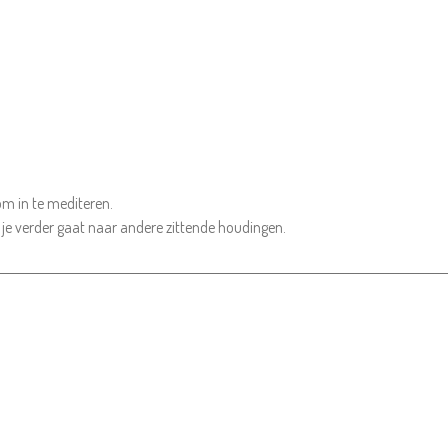
om in te mediteren.
je verder gaat naar andere zittende houdingen.
_________________________________________________________________________________________