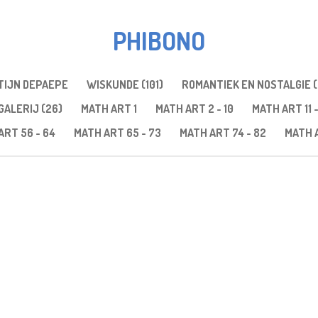
PHIBONO
TIJN DEPAEPE
WISKUNDE (101)
ROMANTIEK EN NOSTALGIE (
GALERIJ (26)
MATH ART 1
MATH ART 2 - 10
MATH ART 11 -
ART 56 - 64
MATH ART 65 - 73
MATH ART 74 - 82
MATH A