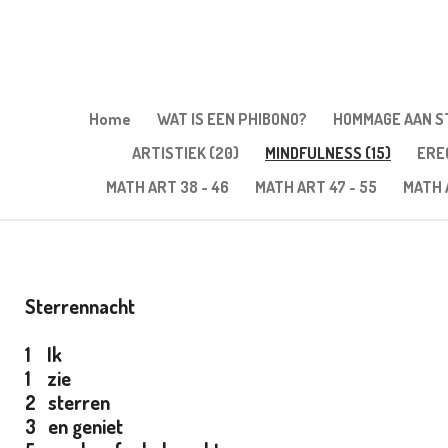
Ga
direct
naar
de
hoofdinhoud
Home
WAT IS EEN PHIBONO?
HOMMAGE AAN S
ARTISTIEK (20)
MINDFULNESS (15)
ERE
MATH ART 38 - 46
MATH ART 47 - 55
MATH 
Sterrennacht
1 Ik
1 zie
2 sterren
3 en geniet