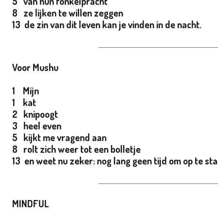
5 van hun fonkelpracht
8 ze lijken te willen zeggen
13 de zin van dit leven kan je vinden in de nacht.
_________________________________________________
Voor Mushu
1 Mijn
1 kat
2 knipoogt
3 heel even
5 kijkt me vragend aan
8 rolt zich weer tot een bolletje
13 en weet nu zeker: nog lang geen tijd om op te sta
_________________________________________________
MINDFUL