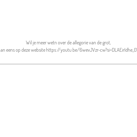
Wil je meer wetn over de allegorie van de grot,
 dan eens op deze website https://youtu.be/6wevJVzr-cw?si=DLAEirIdhe_
_________________________________________________________________________________________