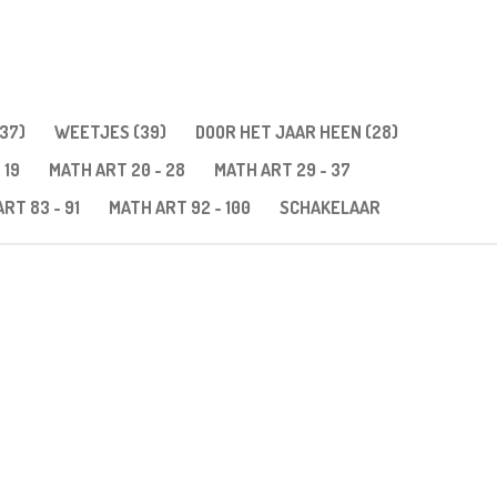
37)
WEETJES (39)
DOOR HET JAAR HEEN (28)
 19
MATH ART 20 - 28
MATH ART 29 - 37
RT 83 - 91
MATH ART 92 - 100
SCHAKELAAR