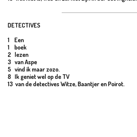
_________________________________________________
DETECTIVES
1 Een
1 boek
2 lezen
3 van Aspe
5 vind ik maar zozo.
8 Ik geniet wel op de TV
13 van de detectives Witze, Baantjer en Poirot.
_________________________________________________