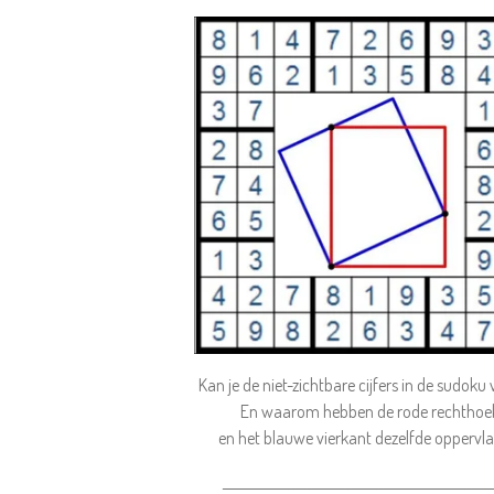
Kan je de niet-zichtbare cijfers in de sudoku
En waarom hebben de rode rechthoe
en het blauwe vierkant dezelfde oppervl
_________________________________________________