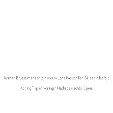
Herman Brusselmans en zijn vrouw Lena (verschillen 34 jaar in leeftijd,
Koning Filip en koningin Mathilde slechts 13 jaar.
_________________________________________________________________________________________